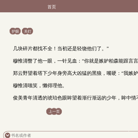
首页
护眼
关灯
几块碎片都找不全！当初还是轻饶他们了。”
穆惟清瞥了他一眼，一针见血：“你就是嫉妒柏森能跟言言
郑云野望着塔下少年身旁高大凶猛的黑狼，嘴硬：“我嫉
穆惟清嗤笑，懒得理他。
俊美青年清透的琥珀色眼眸望着渐行渐远的少年，眸中情
上一页