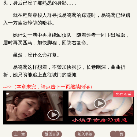
头，身后已没了那熟悉的身影……
就在程枭穿梭人群寻找易鸣鸢的踪迹时，易鸣鸢已经踏
入一方幽寂静僻的暗巷。
她计划于巷中再度绕回仪队，随着傩者一同卩出城廓，
届时再买匹马，加快脚程，回陇右复命。
虽然，没什么命好复。
易鸣鸢这样想着，不禁加快脚步，长巷幽深，曲曲折
折，她只盼能追上直往城门的驱傩
-->>（本章未完，请点击下一页继续阅读）
x
上一章
返回目录
加入书签
下一页