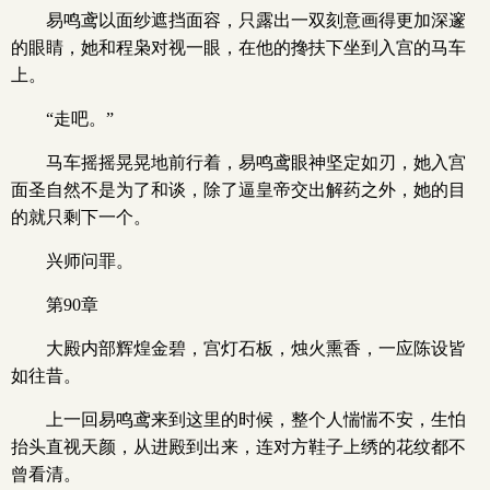
易鸣鸢以面纱遮挡面容，只露出一双刻意画得更加深邃
的眼睛，她和程枭对视一眼，在他的搀扶下坐到入宫的马车
上。
“走吧。”
马车摇摇晃晃地前行着，易鸣鸢眼神坚定如刃，她入宫
面圣自然不是为了和谈，除了逼皇帝交出解药之外，她的目
的就只剩下一个。
兴师问罪。
第90章
大殿内部辉煌金碧，宫灯石板，烛火熏香，一应陈设皆
如往昔。
上一回易鸣鸢来到这里的时候，整个人惴惴不安，生怕
抬头直视天颜，从进殿到出来，连对方鞋子上绣的花纹都不
曾看清。