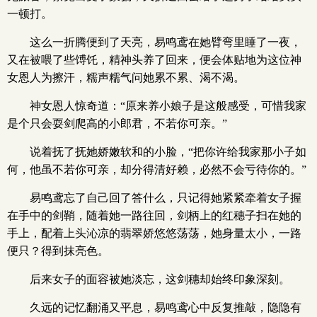
一顿打。
这么一折腾便到了天亮，易鸣鸢在她臂弯里睡了一夜，
又在被喂了些馎饦，精神头养了回来，便会体贴地为这位神
女恩人为擦汗，糯声糯气问她累不累、渴不渴。
神女恩人惊奇道：“原来养小娘子是这般感受，可惜我家
是个只会耍剑爬高的小郎君，不若你可亲。”
说着抚了抚她娇嫩软和的小脸，“把你许给我家那小子如
何，他虽不若你可亲，却分得清好赖，必然不会亏待你的。”
易鸣鸢忘了自己回了答什么，只记得她紧紧牵着女子握
在手中的剑鞘，随着她一路往回，剑柄上的红穗子扫在她的
手上，配着上头沁凉的翡翠娇悠悠荡荡，她身量太小，一路
便只？得到抹亮色。
后来女子的面容被她淡忘，这剑穗却始终印象深刻。
久远的记忆翻涌又平息，易鸣鸢心中反复推敲，隐隐有