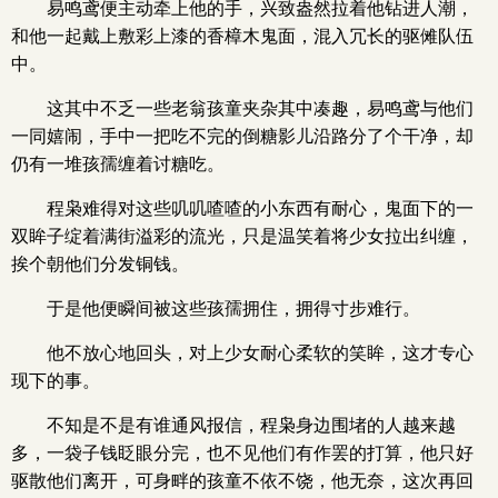
易鸣鸢便主动牵上他的手，兴致盎然拉着他钻进人潮，
和他一起戴上敷彩上漆的香樟木鬼面，混入冗长的驱傩队伍
中。
这其中不乏一些老翁孩童夹杂其中凑趣，易鸣鸢与他们
一同嬉闹，手中一把吃不完的倒糖影儿沿路分了个干净，却
仍有一堆孩孺缠着讨糖吃。
程枭难得对这些叽叽喳喳的小东西有耐心，鬼面下的一
双眸子绽着满街溢彩的流光，只是温笑着将少女拉出纠缠，
挨个朝他们分发铜钱。
于是他便瞬间被这些孩孺拥住，拥得寸步难行。
他不放心地回头，对上少女耐心柔软的笑眸，这才专心
现下的事。
不知是不是有谁通风报信，程枭身边围堵的人越来越
多，一袋子钱眨眼分完，也不见他们有作罢的打算，他只好
驱散他们离开，可身畔的孩童不依不饶，他无奈，这次再回