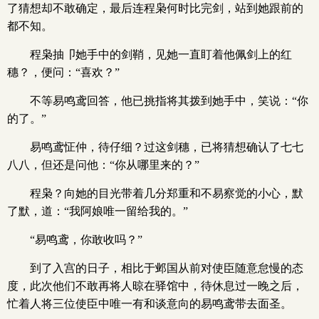
了猜想却不敢确定，最后连程枭何时比完剑，站到她跟前的
都不知。
程枭抽卩她手中的剑鞘，见她一直盯着他佩剑上的红
穗？，便问：“喜欢？”
不等易鸣鸢回答，他已挑指将其拨到她手中，笑说：“你
的了。”
易鸣鸢怔仲，待仔细？过这剑穗，已将猜想确认了七七
八八，但还是问他：“你从哪里来的？”
程枭？向她的目光带着几分郑重和不易察觉的小心，默
了默，道：“我阿娘唯一留给我的。”
“易鸣鸢，你敢收吗？”
到了入宫的日子，相比于邺国从前对使臣随意怠慢的态
度，此次他们不敢再将人晾在驿馆中，待休息过一晚之后，
忙着人将三位使臣中唯一有和谈意向的易鸣鸢带去面圣。