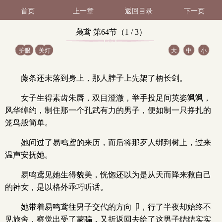
首页
上一章
返回目录
下一页
枭鸢 第64节（1 / 3）
护眼
关灯
大
中
小
藤条还未落到身上，那人脖子上先架了柄长剑。
女子生得素齿朱唇，双目澄澈，举手投足间英姿飒飒，
风华绰约，制住那一个孔武有力的男子，便如制一只挣扎的
笼鸟般简单。
她问过了易鸣鸢的来历，而后将那歹人绑到树上，过来
温声安抚她。
易鸣鸢见她生得貌美，恍惚还以为是从天而降来救自己
的神女，是以格外乖巧听话。
她带着易鸣鸢往男子交代的方向卩，行了半夜却始终不
见旅舍，察觉出受了蒙骗，又折返回去给了这男子结结实实