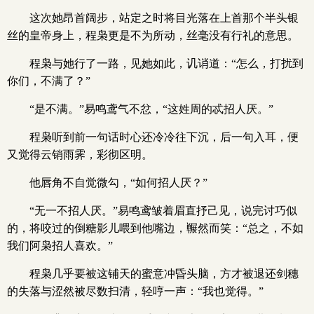
这次她昂首阔步，站定之时将目光落在上首那个半头银
丝的皇帝身上，程枭更是不为所动，丝毫没有行礼的意思。
程枭与她行了一路，见她如此，讥诮道：“怎么，打扰到
你们，不满了？”
“是不满。”易鸣鸢气不忿，“这姓周的忒招人厌。”
程枭听到前一句话时心还冷冷往下沉，后一句入耳，便
又觉得云销雨霁，彩彻区明。
他唇角不自觉微勾，“如何招人厌？”
“无一不招人厌。”易鸣鸢皱着眉直抒己见，说完讨巧似
的，将咬过的倒糖影儿喂到他嘴边，冁然而笑：“总之，不如
我们阿枭招人喜欢。”
程枭几乎要被这铺天的蜜意冲昏头脑，方才被退还剑穗
的失落与涩然被尽数扫清，轻哼一声：“我也觉得。”