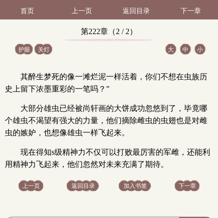
首页
上一页
返回目录
下一章
第222章（2 / 2）
护眼
关灯
大
中
小
其醉生梦死的像一滩烂泥一样活着，你们不想在虫族历
史上留下浓墨重彩的一笔吗？”
大部分雄虫已经被尚轩画的大饼成功忽悠到了，毕竟哪
个雄虫不渴望有强大的力量，他们摘除雌虫的虫翅也是对雌
虫的嫉妒，也想像雄虫一样飞起来。
现在得知s级精神力不仅可以打败最厉害的军雌，还能利
用精神力飞起来，他们忽然对未来充满了期待。
上一页
返回目录
加入书签
下一章