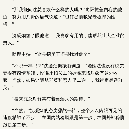
“那我能问沈总喜欢什么样的人吗？”向阳掩盖内心的酸
涩，努力用八卦的语气说道：“也好提前吸光老板郎的性
格。”
沈凝烟瞥了眼他道：“我喜欢有用的，能帮我壮大企业的
男人。”
助理主持：“这是招员工还是找对象？”
“不都一样吗？”沈凝烟振振有词道：“婚姻法也没有说夫
妻要有感情基础，没准用招员工的标准来找对象有意外收
获。当然，如果让我从群英和恋人里二选一，我肯定是选群
英。”
“看来沈总对群英有着更远大的期待。”
“当然。”沈凝烟的态度骤然一转，整个人以肉眼可见的
速度精神了不少：“在国内站稳脚跟是第一步，在国外站稳脚
跟是第二步。”