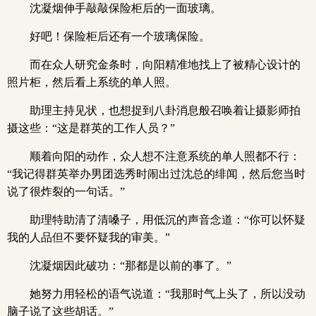
沈凝烟伸手敲敲保险柜后的一面玻璃。
好吧！保险柜后还有一个玻璃保险。
而在众人研究金条时，向阳精准地找上了被精心设计的
照片柜，然后看上系统的单人照。
助理主持见状，也想捉到八卦消息般召唤着让摄影师拍
摄这些：“这是群英的工作人员？”
顺着向阳的动作，众人想不注意系统的单人照都不行：
“我记得群英举办男团选秀时闹出过沈总的绯闻，然后您当时
说了很炸裂的一句话。”
助理特助清了清嗓子，用低沉的声音念道：“你可以怀疑
我的人品但不要怀疑我的审美。”
沈凝烟因此破功：“那都是以前的事了。”
她努力用轻松的语气说道：“我那时气上头了，所以没动
脑子说了这些胡话。”