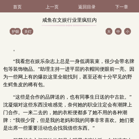
首页
上一页
返回目录
下一章
咸鱼在文娱行业里疯狂内
护眼
关灯
大
中
小
卷 第187节（2 / 2）
。
“我看您在娱乐杂志上总是一身低调装束，很少会带名牌
包等装饰物品。”助理主持一进平层的衣帽间便眼前一亮。因
为一些网上有的爆款这里全能找到，甚至还有十分罕见的野
生鳄鱼皮的稀有包。
“这些是合作的品牌送的，也有同事生日送的中古款。”
沈凝烟对这些东西没啥感觉，奈何她的职业注定会有潮牌上
门合作。一来二去的，她的衣柜便都多了她不用的各种潮
牌：“我很少背，但是我的老妈和我的同事非常喜欢。她们要
是出席一些重要活动也会找我借些东西。”