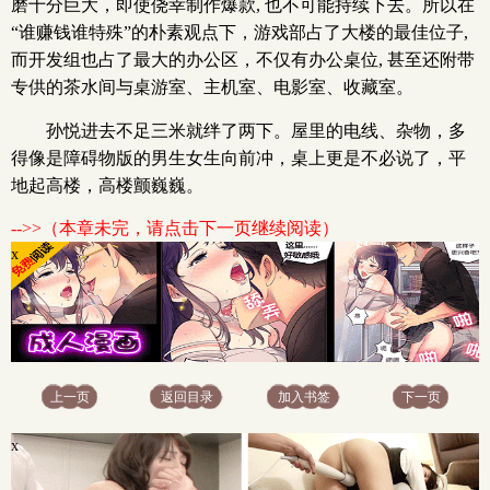
磨十分巨大，即使侥幸制作爆款, 也不可能持续下去。所以在
“谁赚钱谁特殊”的朴素观点下，游戏部占了大楼的最佳位子,
而开发组也占了最大的办公区，不仅有办公桌位, 甚至还附带
专供的茶水间与桌游室、主机室、电影室、收藏室。
孙悦进去不足三米就绊了两下。屋里的电线、杂物，多
得像是障碍物版的男生女生向前冲，桌上更是不必说了，平
地起高楼，高楼颤巍巍。
-->>（本章未完，请点击下一页继续阅读）
x
上一页
返回目录
加入书签
下一页
x