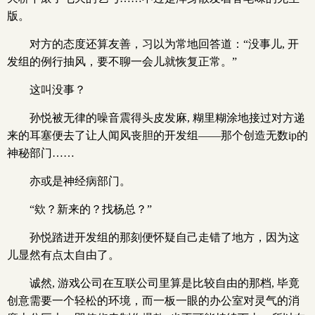
版。
对方的态度还算友善，习以为常地回答道：“没事儿, 开
发组的例行抽风，要不聊一会儿就恢复正常。”
这叫没事？
孙悦被无律的噪音震得头皮发麻, 糊里糊涂地接过对方递
来的耳塞便去了让人闻风丧胆的开发组——那个创造无数ip的
神秘部门……
亦或是神经病部门。
“欸？新来的？找杨总？”
孙悦踏进开发组的那刻便怀疑自己走错了地方，因为这
儿显然有点太自由了。
诚然, 游戏公司在互联公司里算是比较自由的那档, 毕竟
创意需要一个轻松的环境，而一板一眼的办公室对灵气的消