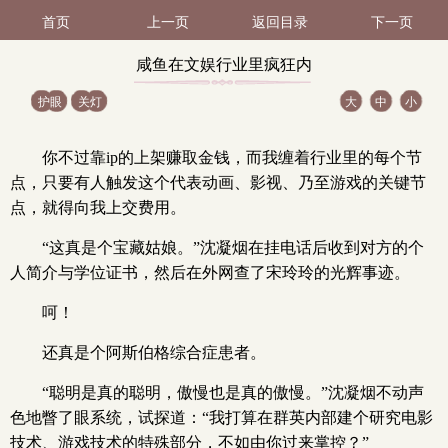
首页
上一页
返回目录
下一页
咸鱼在文娱行业里疯狂内
护眼
关灯
大
中
小
卷 第185节（2 / 3）
你不过靠ip的上架赚取金钱，而我缠着行业里的每个节
点，只要有人触发这个代表动画、影视、乃至游戏的关键节
点，就得向我上交费用。
“这真是个宝藏姑娘。”沈凝烟在挂电话后收到对方的个
人简介与学位证书，然后在外网查了宋玲玲的光辉事迹。
呵！
还真是个阿斯伯格综合症患者。
“聪明是真的聪明，傲慢也是真的傲慢。”沈凝烟不动声
色地瞥了眼系统，试探道：“我打算在群英内部建个研究电影
技术、游戏技术的特殊部分，不如由你过来掌控？”