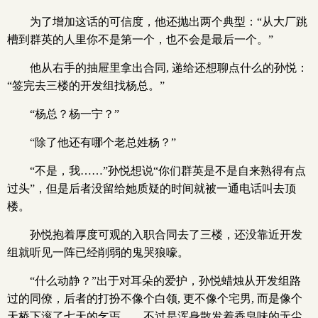
为了增加这话的可信度，他还抛出两个典型：“从大厂跳
槽到群英的人里你不是第一个，也不会是最后一个。”
他从右手的抽屉里拿出合同, 递给还想聊点什么的孙悦：
“签完去三楼的开发组找杨总。”
“杨总？杨一宁？”
“除了他还有哪个老总姓杨？”
“不是，我……”孙悦想说“你们群英是不是自来熟得有点
过头”，但是后者没留给她质疑的时间就被一通电话叫去顶
楼。
孙悦抱着厚度可观的入职合同去了三楼，还没靠近开发
组就听见一阵已经削弱的鬼哭狼嚎。
“什么动静？”出于对耳朵的爱护，孙悦蜡烛从开发组路
过的同僚，后者的打扮不像个白领, 更不像个宅男, 而是像个
天桥下滚了七天的乞丐……不过是浑身散发着香皂味的无尘