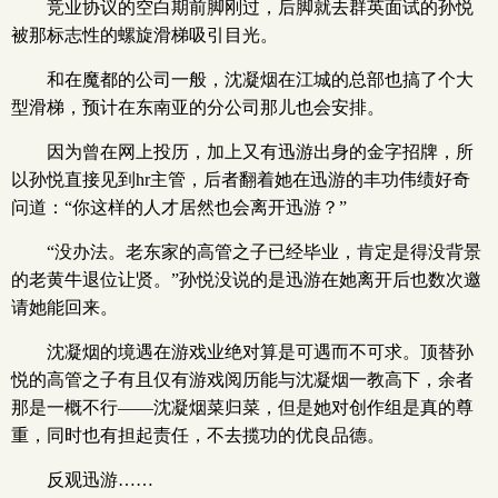
竞业协议的空白期前脚刚过，后脚就去群英面试的孙悦
被那标志性的螺旋滑梯吸引目光。
和在魔都的公司一般，沈凝烟在江城的总部也搞了个大
型滑梯，预计在东南亚的分公司那儿也会安排。
因为曾在网上投历，加上又有迅游出身的金字招牌，所
以孙悦直接见到hr主管，后者翻着她在迅游的丰功伟绩好奇
问道：“你这样的人才居然也会离开迅游？”
“没办法。老东家的高管之子已经毕业，肯定是得没背景
的老黄牛退位让贤。”孙悦没说的是迅游在她离开后也数次邀
请她能回来。
沈凝烟的境遇在游戏业绝对算是可遇而不可求。顶替孙
悦的高管之子有且仅有游戏阅历能与沈凝烟一教高下，余者
那是一概不行——沈凝烟菜归菜，但是她对创作组是真的尊
重，同时也有担起责任，不去揽功的优良品德。
反观迅游……