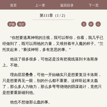
首页
上一章
返回目录
下一页
第111章（1 / 2）
护眼
关灯
大
中
小
“你想要逃离神明的注视，我可以帮你，你看，我几乎已
经做到了，既可以用祂的力量，又维持着半入魔的样子。”兰
托笑起来，“亵渎神明，多有意思的事。”
他说了很多很多，可他还是没有把视线落到卡洛斯身
上。不敢。
理由层层叠叠，可他一开始确实只是想要复活卡洛斯，
只是想要再见一眼，别的什么都不重要。这样听起来太蠢
了，那么多人力物力，那么多弯弯绕绕的阴谋诡计，竟然只
是想要重新碰到他。
他也不想做那么蠢的事。