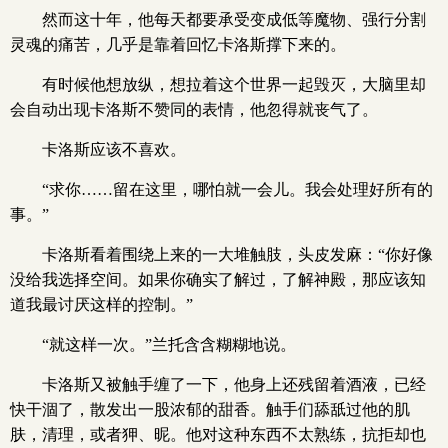
然而这十年，他每天都要承受变成低等魔物、强行分割
灵魂的痛苦，几乎是靠着回忆卡洛斯撑下来的。
有时候他想放纵，想拉着这个世界一起毁灭，大脑里却
会自动出现卡洛斯不赞同的表情，他忽得就丧气了。
卡洛斯应该不喜欢。
“求你……留在这里，哪怕就一会儿。我会处理好所有的
事。”
卡洛斯看着围绕上来的一大堆触肢，头皮发麻：“你好像
没给我选择空间。如果你确实了解过，了解神殿，那应该知
道我最讨厌这样的控制。”
“就这样一次。”兰托含含糊糊地说。
卡洛斯又被触手缠了一下，他身上还残留着酒液，已经
快干涸了，散发出一股浓郁的甜香。触手们舔舐过他的肌
肤，清理，或者狎、昵。他对这种东西不太熟练，抗拒却也