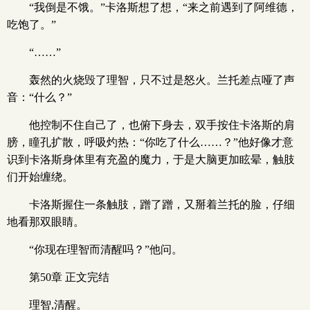
“我倒是不饿。”卡洛斯想了想，“来之前遇到了阿维德，
吃饱了。”
“……”
轰然的火烧毁了理智，只不过是怒火。兰托差点哑了声
音：“什么？”
他控制不住自己了，也俯下身去，双手按住卡洛斯的肩
膀，瞳孔扩散，呼吸灼热：“你吃了什么……？”他好像才意
识到卡洛斯身体里有充盈的魔力，于是大脑更加眩晕，触肢
们开始缠绕。
卡洛斯握住一条触肢，蹭了蹭，又掰着兰托的脸，仔细
地看那双眼睛。
“你现在理智而清醒吗？”他问。
第50章 正文完结
理智,清醒。