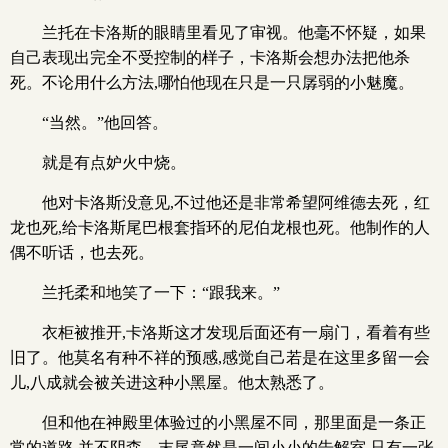
兰托在卡洛斯的眼睛里看见了审视。他毫不怀疑，如果
自己表现出完全不受控制的样子，卡洛斯会想办法把他杀
死。不论用什么方法,哪怕他现在只是一只孱弱的小魅魔。
“当然。”他回答。
就是有点妒火中烧。
他对卡洛斯没意见,不过他还是非常希望阿维德去死，红
龙也死,给卡洛斯尾巴根套指环的尼伯龙根也死。他制作的人
偶不听话，也去死。
兰托柔和地笑了一下：“跟我来。”
衣柜被推开,卡洛斯这才发现后面还有一扇门，看着有些
旧了。他莫名有种不祥的预感,感觉自己若是在这里多留一会
儿,八成就会被关进这种小黑屋。他太熟悉了。
但和他在神殿里体验过的小黑屋不同，那里面是一条正
常的道路,并不阴森。末尾竟然是一间小小的告解室,只有一张