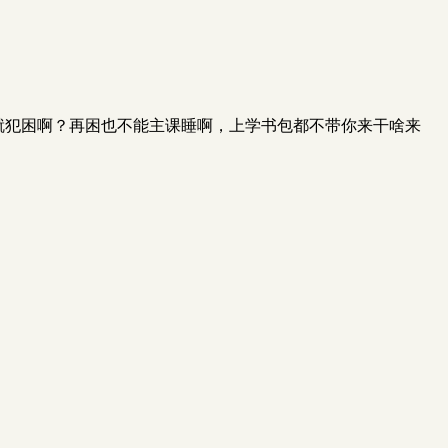
就犯困啊？再困也不能主课睡啊，上学书包都不带你来干啥来