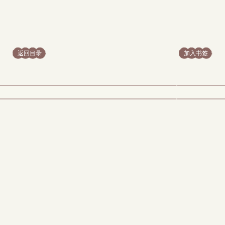
返回目录
加入书签