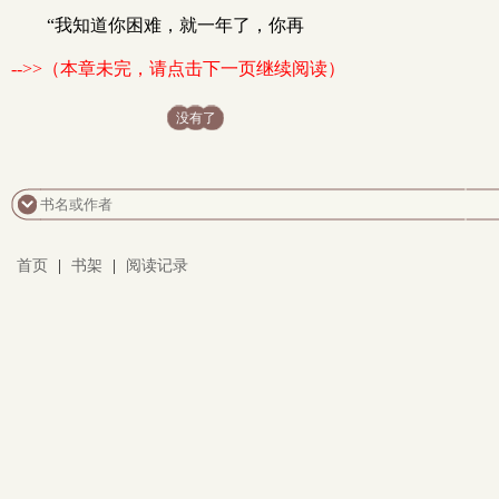
“我知道你困难，就一年了，你再
-->>（本章未完，请点击下一页继续阅读）
没有了
首页
|
书架
|
阅读记录