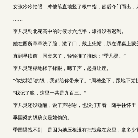
女孩冷冷抬眼，冲他笔直地竖了根中指，然后夺门而出，
……
季凡灵到北宛高中的时候才六点半，难得没有迟到。
她在厕所草草洗了脸，漱了口，戴上兜帽，趴在课桌上蒙
直到早读前，同桌来了，轻轻推了推她：“季凡灵。”
季凡灵迷糊地揉了揉眼，嗯了声，起身让座。
“你放我那的钱，我都给你带来了。”周穗坐下，跟地下
“我记了账，这里一共是九百三。”
季凡灵还没睡醒，说了声谢谢，也没打开看，随手往怀里
季国梁的钱确实是她偷的。
季国梁找不到，是因为她压根没有把钱藏在家里，拿多少