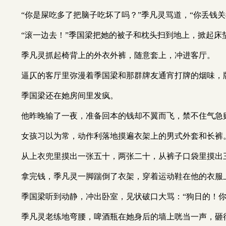
“你是屎吃多了把脑子吃坏了吗？”季凡灵骂道，“你丢钱关
“滚一边去！”季国梁把她的被子和枕头扫到地上，掀起床
季凡灵抓起椅背上的外衣外裤，随意套上，冲进客厅。
逼仄的客厅里弥漫着季国梁和那群牌友通宵打牌的烟味，
季国梁还在她房间里发疯。
他昨晚输了一夜，准备回本的钱却不翼而飞，禁不住气急
女孩习以为常，动作利落地摸遍衣架上的男式外套和长裤
从上衣兜里摸出一张五十，两张二十，从裤子口袋里摸出
拿完钱，季凡灵一脚踹倒了衣架，穿着运动鞋在他的衣服
季国梁听到动静，冲出卧室，见状破口大骂：“狗日的！
季凡灵老练地弯腰，啤酒瓶在她身后的墙上咣当一声，砸