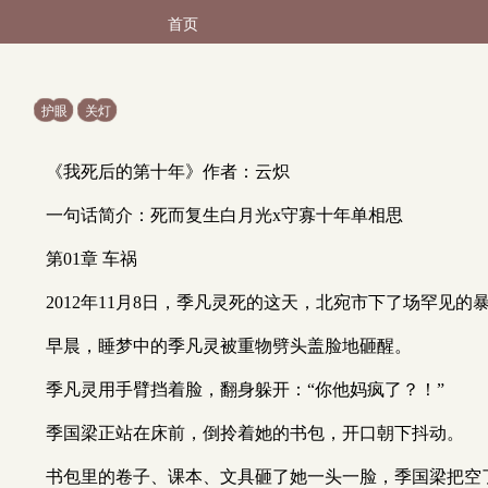
首页
护眼
关灯
《我死后的第十年》作者：云炽
一句话简介：死而复生白月光x守寡十年单相思
第01章 车祸
2012年11月8日，季凡灵死的这天，北宛市下了场罕见的
早晨，睡梦中的季凡灵被重物劈头盖脸地砸醒。
季凡灵用手臂挡着脸，翻身躲开：“你他妈疯了？！”
季国梁正站在床前，倒拎着她的书包，开口朝下抖动。
书包里的卷子、课本、文具砸了她一头一脸，季国梁把空