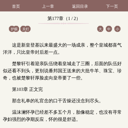
首页
上一章
返回目录
下一页
第177章（1 / 2）
护眼
关灯
大
中
小
这是新皇登基以来最盛大的一场成亲，整个皇城都喜气
洋洋，只比皇帝封后差一点。
楚黎轩引着迎亲队伍绕着皇城走了三圈，后面的队伍好
似还看不到头，更别说番邦国王送来的大批牛羊、珠宝、珍
奇，也被楚黎轩厚脸皮向皇帝要了一些。
第103章 正文完
那念礼单的礼官念的口干舌燥还没念到尽头。
温沫澜怀孕已经差不多五个月，胎像稳定，也没有寻常
孕妇强烈的孕期反应，怀的很是舒适。