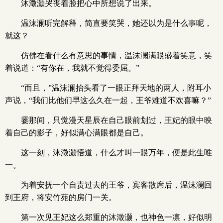
沐澂灏哭丧着脸把心中所想说了出来。
温沫澜听完解释，简直要笑哭，她还以为是什么事呢，
就这？
仿佛在看什么有意思的事情，温沫澜满眼盛着笑意，笑
着说道：“有你在，我就不觉得委屈。”
“而且，”温沫澜抬头看了一眼正拜天地的两人，附耳小
声说，“我们比他们早这么久在一起，王爷难道不欢喜嘛？”
霎那间，只觉漫天星辰在自己眼前划过，王妃的眼中映
着自己的影子，好似满心满眼都是自己。
这一刻，沐澂灏悟道，什么才叫一眼万年，便是此生唯
一。
为着安抚一个自责过去的王爷，宾客散席后，温沫澜回
到王府，将安竹苑的房门一关。
第一次见王妃这么郑重的沐澂灏，也神色一凛，好似明