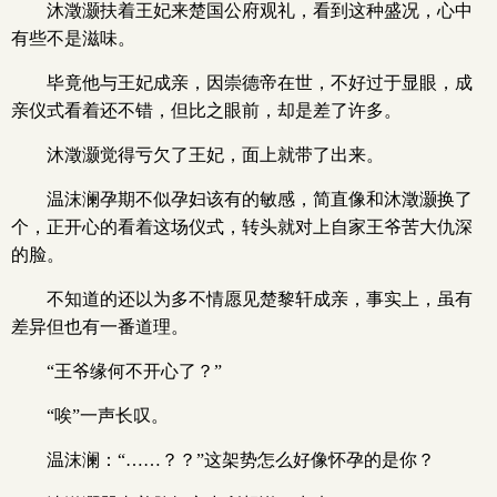
沐澂灏扶着王妃来楚国公府观礼，看到这种盛况，心中
有些不是滋味。
毕竟他与王妃成亲，因崇德帝在世，不好过于显眼，成
亲仪式看着还不错，但比之眼前，却是差了许多。
沐澂灏觉得亏欠了王妃，面上就带了出来。
温沫澜孕期不似孕妇该有的敏感，简直像和沐澂灏换了
个，正开心的看着这场仪式，转头就对上自家王爷苦大仇深
的脸。
不知道的还以为多不情愿见楚黎轩成亲，事实上，虽有
差异但也有一番道理。
“王爷缘何不开心了？”
“唉”一声长叹。
温沫澜：“……？？”这架势怎么好像怀孕的是你？