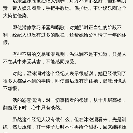
后来温沫澜被经纪人领养，对方不算多么好，但起码负
责，带入娱乐圈后，手把手教她、保护她，不让娱乐圈这个
大染缸侵染。
即使潜修学习乐器和唱歌，对她那时正当红的阶段不
利，经纪人也没有过多的阻拦，还帮她给公司请了一年的休
假。
有些不堪的交易和潜规则，温沫澜不是不知道，只是人
不在其中未受其害，不能感同身受。
对此，温沫澜对这个经纪人表示很感谢，她已经做到了
很多人都做不到的事情，即使最后没有护住她，温沫澜也从
不怨恨。
活的恣意潇洒，对一切事情看的很淡，从十几层高楼，
翻窗跃下时，心中只有淡然。
虽然这个经纪人没有做什么，但在沐澂灏看来，先是训
练，然后压榨，打一棒子后时不时再给个甜枣，回来继续压