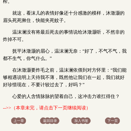
榨。
就这，看沫儿的表情好像还十分感激的模样，沐澂灏的
眉头死死揪住，快能夹死蚊子。
温沫澜没有将最后死去的事情说给沐澂灏听，不然非的
炸掉不可。
抚平沐澂灏的眉心，温沫澜无奈：“好了，不气不气，我
都不生气，你气什么。”
在沐澂灏要炸毛之前，温沫澜依偎到对方怀里：“我们能
够相遇说明上天待我不薄，既然他让我们在一起，我们就好
好珍惜现在，不要计较过去了，好吗？”
心爱的人含情脉脉的望着自己，这冲击力谁扛得住？
-->>（本章未完，请点击下一页继续阅读）
上一章
返回目录
加入书签
下一页