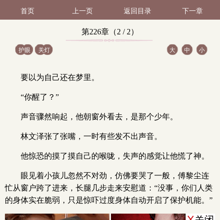
首页
上一页
返回目录
下一章
第226章（2 / 2）
护眼
关灯
大
中
小
要以为自己还在梦里。
“你醒了？”
声音骤然响起，他朝窗外看去，是那个少年。
林文泽张了张嘴，一时有些发不出声音。
他惊恐的摸了摸自己的喉咙，失声的感觉让他慌了神。
眼见着小孩儿忽然不对劲，仿佛要哭了一般，傅黎尘连
忙从窗户跨了进来，长腿几步走来安慰道：“没事，你们人类
的身体实在脆弱，只是惊吓过度身体自动开启了保护机能。”
x