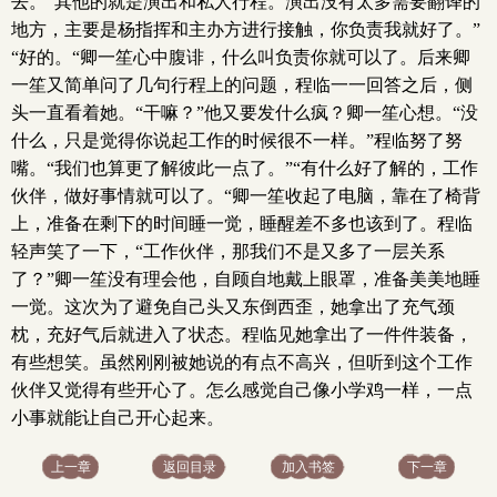
去。“其他的就是演出和私人行程。演出没有太多需要翻译的
地方，主要是杨指挥和主办方进行接触，你负责我就好了。”
“好的。“卿一笙心中腹诽，什么叫负责你就可以了。后来卿
一笙又简单问了几句行程上的问题，程临一一回答之后，侧
头一直看着她。“干嘛？”他又要发什么疯？卿一笙心想。“没
什么，只是觉得你说起工作的时候很不一样。”程临努了努
嘴。“我们也算更了解彼此一点了。”“有什么好了解的，工作
伙伴，做好事情就可以了。“卿一笙收起了电脑，靠在了椅背
上，准备在剩下的时间睡一觉，睡醒差不多也该到了。程临
轻声笑了一下，“工作伙伴，那我们不是又多了一层关系
了？”卿一笙没有理会他，自顾自地戴上眼罩，准备美美地睡
一觉。这次为了避免自己头又东倒西歪，她拿出了充气颈
枕，充好气后就进入了状态。程临见她拿出了一件件装备，
有些想笑。虽然刚刚被她说的有点不高兴，但听到这个工作
伙伴又觉得有些开心了。怎么感觉自己像小学鸡一样，一点
小事就能让自己开心起来。
上一章
返回目录
加入书签
下一章