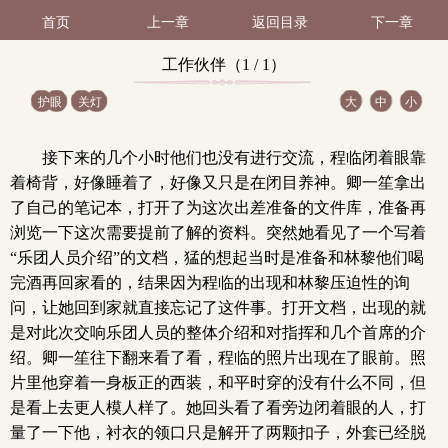
首页
上一章
返回目录
下一章
工作伙伴（1 / 1）
护眼
关灯
大
中
小
接下来的几个小时他们也没有进行交流，程临闭着眼靠
着椅背，好像睡着了，好像又只是在闭目养神。卿一笙拿出
了自己的笔记本，打开了为这次出差准备的文件库，准备再
浏览一下这次需要提前了解的资料。突然她看见了一个写着
“乐团人员介绍”的文档，猛的想起当时是准备和林黎他们喝
完酒再回家看的，结果因为程临的出现和林黎压迫性的询
问，让她回到家就直接忘记了这件事。打开文档，出现的就
是对此次交响乐团人员的整体介绍和对指挥和几个首席的介
绍。卿一笙往下翻来看了看，程临的照片出现在了眼前。照
片里他穿着一身板正的西装，和平时穿的没有什么不同，但
是看上去更人模人样了。她回头看了看旁边闭着眼的人，打
量了一下他，衬衣的领口只是解开了两颗扣子，外套已经脱