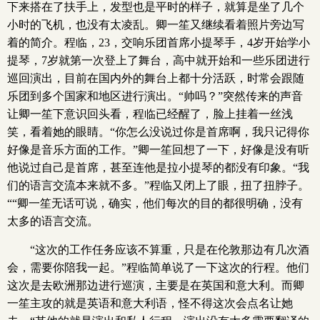
下来搭在了扶手上，发型也是平时的样子，就算是坐了几个
小时的飞机，也没有太凌乱。卿一笙又继续看着照片旁边写
着的简介。程临，23，交响乐团首席小提琴手，4岁开始学小
提琴，7岁就第一次登上了舞台，高中就开始和一些乐团进行
巡回演出，目前在国内外的舞台上都十分活跃，时常会跟随
乐团到多个国家和地区进行演出。“帅吗？”突然传来的声音
让卿一笙下意识回头看，程临已经醒了，脸上挂着一丝浅
笑，看着她的眼睛。“你怎么没说过你是首席啊，我只记得你
好像是音乐方面的工作。”卿一笙回想了一下，好像是没有听
他说过自己是首席，甚至连他是拉小提琴的都没有印象。“我
们的语言交流本来就不多。”程临又闭上了眼，扭了扭脖子。
““卿一笙无话可说，确实，他们每次的目的都很明确，没有
太多的语言交流。
“这次的工作任务应该不算重，只是在伦敦那边有几次酒
会，需要你陪我一起。”程临简单说了一下这次的行程。他们
这次是去欧洲那边进行巡演，主要是在英国和意大利。而卿
一笙主攻的就是英语和意大利语，怪不得这次会点名让她